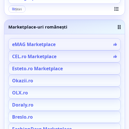
Știri
Vezi toa
Marketplace-uri românești
eMAG Marketplace
CEL.ro Marketplace
Esteto.ro Marketplace
Okazii.ro
OLX.ro
Doraly.ro
Breslo.ro