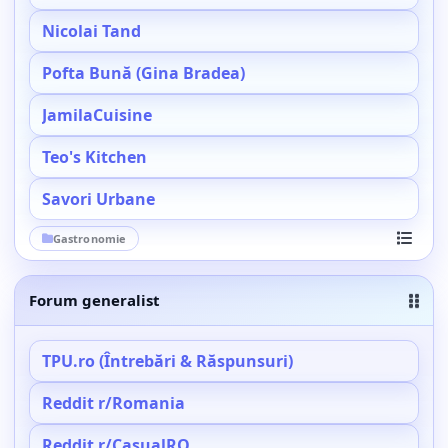
Nicolai Tand
Pofta Bună (Gina Bradea)
JamilaCuisine
Teo's Kitchen
Savori Urbane
Gastronomie
Vezi toa
Forum generalist
TPU.ro (Întrebări & Răspunsuri)
Reddit r/Romania
Reddit r/CasualRO