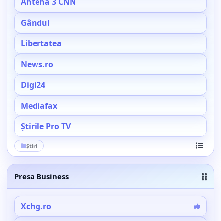
Antena 3 CNN
Gândul
Libertatea
News.ro
Digi24
Mediafax
Știrile Pro TV
Știri
Vezi toa
Presa Business
Xchg.ro