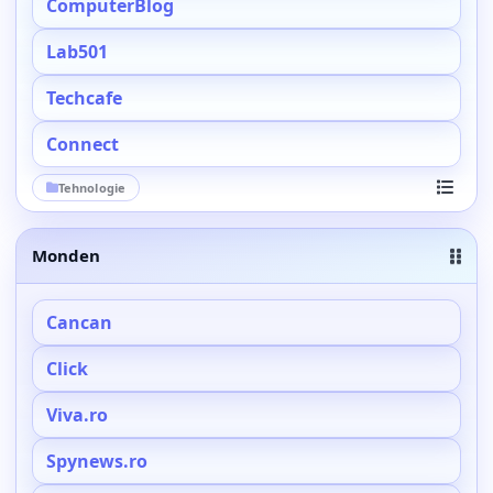
ComputerBlog
Lab501
Techcafe
Connect
Tehnologie
Vezi toa
Monden
Cancan
Click
Viva.ro
Spynews.ro