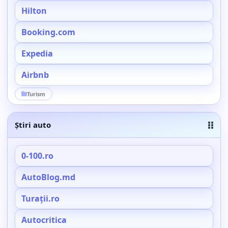
Hilton
Booking.com
Expedia
Airbnb
Turism
Știri auto
0-100.ro
AutoBlog.md
Turații.ro
Autocritica