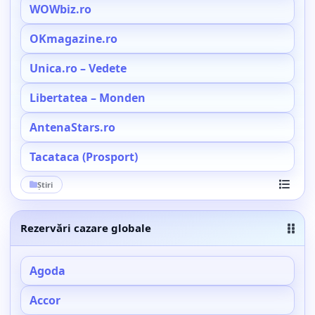
WOWbiz.ro
OKmagazine.ro
Unica.ro – Vedete
Libertatea – Monden
AntenaStars.ro
Tacataca (Prosport)
Știri
Vezi toa
Rezervări cazare globale
Agoda
Accor