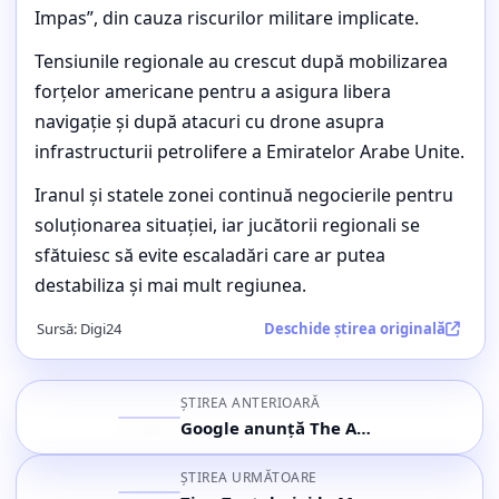
diplomației iraniene
Impas”, din cauza riscurilor militare implicate.
Buletin de știri, cele mai importante subiecte ale orei (5
Tensiunile regionale au crescut după mobilizarea
mai 2026, ora 22:27)
forțelor americane pentru a asigura libera
navigație și după atacuri cu drone asupra
infrastructurii petrolifere a Emiratelor Arabe Unite.
Iranul și statele zonei continuă negocierile pentru
soluționarea situației, iar jucătorii regionali se
sfătuiesc să evite escaladări care ar putea
destabiliza și mai mult regiunea.
Sursă:
Digi24
Deschide știrea originală
ȘTIREA ANTERIOARĂ
Google anunță The Android Show | I/O Edition pentru 12 mai 2026 cu lansări majore Android și AI
ȘTIREA URMĂTOARE