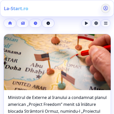
La-Start.ro
Acasă
Buletin de știri
5 mai 2026, ora 22:27
Detalii știre
Google anunță The Android Show | I/O Edition pentru 12 ma
EXTERNE
Ministrul de Externe al Iranului a condamnat planul
Iran: Proiectul Libertate, o capcană
american „Project Freedom” menit să înlăture
militară riscantă – avertismentul
blocada Strâmtorii Ormuz, numindu-l „Proiectul