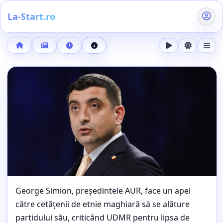
La-Start.ro
Acasă
Buletin de știri
5 mai 2026, ora 22:27
Detalii știre
Google anunță The Android Show | I/O Edition pentru 12 ma
POLITICĂ
George Simion, președintele AUR, face un apel
George Simion face apel la etnicii
către cetățenii de etnie maghiară să se alăture
maghiari să se înscrie în AUR:
partidului său, criticând UDMR pentru lipsa de