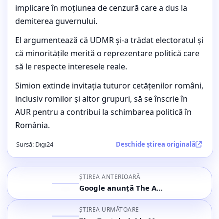
„UDMR are o problemă de
implicare în moțiunea de cenzură care a dus la
legitimitate”
demiterea guvernului.
Buletin de știri, cele mai importante subiecte ale orei (5
El argumentează că UDMR și-a trădat electoratul și
mai 2026, ora 22:27)
că minoritățile merită o reprezentare politică care
să le respecte interesele reale.
Simion extinde invitația tuturor cetățenilor români,
inclusiv romilor și altor grupuri, să se înscrie în
AUR pentru a contribui la schimbarea politică în
România.
Sursă:
Digi24
Deschide știrea originală
ȘTIREA ANTERIOARĂ
Google anunță The Android Show | I/O Edition pentru 12 mai 2026 cu lansări majore Android și AI
ȘTIREA URMĂTOARE