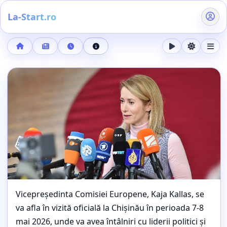
La-Start.ro
Acasă
Buletin de știri
5 mai 2026, ora 22:27
Detalii știre
Google anunță The Android Show | I/O Edition pentru 12 ma
Vicepreședinta Comisiei Europene, Kaja Kallas, se
va afla în vizită oficială la Chișinău în perioada 7-8
mai 2026, unde va avea întâlniri cu liderii politici și
DIASPORA