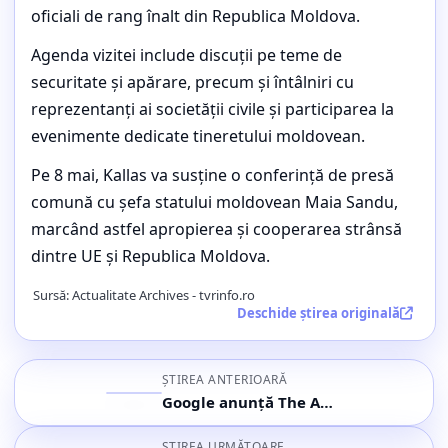
Vicepreședinta Comisiei Europene,
oficiali de rang înalt din Republica Moldova.
Kaja Kallas, în vizită oficială la
Agenda vizitei include discuții pe teme de
Chișinău
securitate și apărare, precum și întâlniri cu
Buletin de știri, cele mai importante subiecte ale orei (5
reprezentanți ai societății civile și participarea la
mai 2026, ora 22:27)
evenimente dedicate tineretului moldovean.
Pe 8 mai, Kallas va susține o conferință de presă
comună cu șefa statului moldovean Maia Sandu,
marcând astfel apropierea și cooperarea strânsă
dintre UE și Republica Moldova.
Sursă:
Actualitate Archives - tvrinfo.ro
Deschide știrea originală
ȘTIREA ANTERIOARĂ
Google anunță The Android Show | I/O Edition pentru 12 mai 2026 cu lansări majore Android și AI
ȘTIREA URMĂTOARE