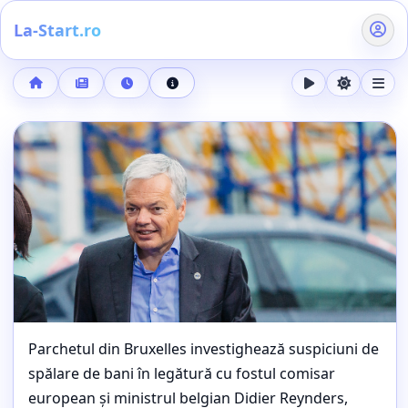
La-Start.ro
Acasă
Buletin de știri
5 mai 2026, ora 22:27
Detalii știre
Google anunță The Android Show | I/O Edition pentru 12 ma
Parchetul din Bruxelles investighează suspiciuni de
spălare de bani în legătură cu fostul comisar
european și ministrul belgian Didier Reynders,
JUSTIȚIE