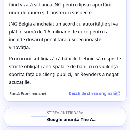
Sucursala belgiană ING plătește 1,6
fiind vizată și banca ING pentru lipsa raportării
milioane euro pentru ancheta
unor depuneri și transferuri suspecte.
privind spălarea banilor a fostului
ING Belgia a încheiat un acord cu autoritățile și va
comisar european Didier Reynders
plăti o sumă de 1,6 milioane de euro pentru a
Buletin de știri, cele mai importante subiecte ale orei (5
închide dosarul penal fără a-și recunoaște
mai 2026, ora 22:27)
vinovăția.
Procurorii subliniază că băncile trebuie să respecte
stricte obligații anti-spălare de bani, cu o vigilență
sporită față de clienți publici, iar Reynders a negat
acuzațiile.
Sursă:
Economica.net
Deschide știrea originală
ȘTIREA ANTERIOARĂ
Google anunță The Android Show | I/O Edition pentru 12 mai 2026 cu lansări majore Android și AI